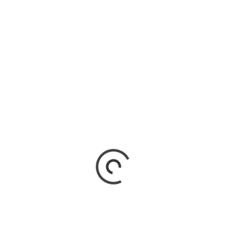
TO GROSSO DO SUL CONFIRMA 9,7 MIL
SOS DE CHIKUNGUNYA E 28 MORTES
 Grosso do Sul confirmou 9.729 casos de Chikungunya em
 e já registra 28 mortes causadas pela doença. Os...
RV
3 de agosto de 2026
MERO DE MORTES POR CHIKUNGUNYA
LOCA PÂNICO EM MATO GROSSO DO