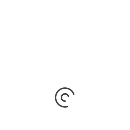
NDO NOVO FORTALECE REDE DE
OTEÇÃO ÀS MULHERES COM APOIO DE
RAYA THRONICKE
o Novo (MS) - A defesa dos direitos das mulheres é uma das
cipais bandeiras da senadora Soraya Thronicke (PSB-MS)....
RV
9 de junho de 2026
A MUNDIAL DA BICICLETA: