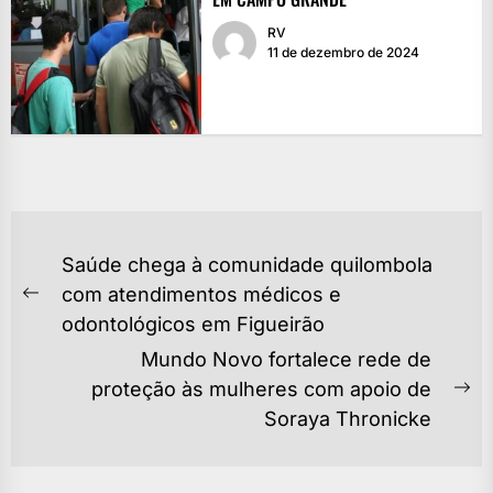
RV
11 de dezembro de 2024
NAVEGAÇÃO
Saúde chega à comunidade quilombola
DE
com atendimentos médicos e
Previous
POST
odontológicos em Figueirão
post:
Mundo Novo fortalece rede de
proteção às mulheres com apoio de
Ne
Soraya Thronicke
po