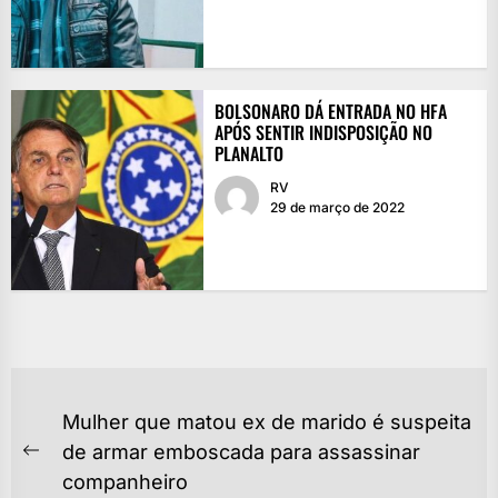
BOLSONARO DÁ ENTRADA NO HFA
APÓS SENTIR INDISPOSIÇÃO NO
PLANALTO
RV
29 de março de 2022
NAVEGAÇÃO
Mulher que matou ex de marido é suspeita
DE
de armar emboscada para assassinar
Previous
POST
companheiro
post: