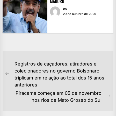
MADURO
RV
29 de outubro de 2025
NAVEGAÇÃO
Registros de caçadores, atiradores e
DE
colecionadores no governo Bolsonaro
POST
Previous
triplicam em relação ao total dos 15 anos
post:
anteriores
Piracema começa em 05 de novembro
Ne
nos rios de Mato Grosso do Sul
po