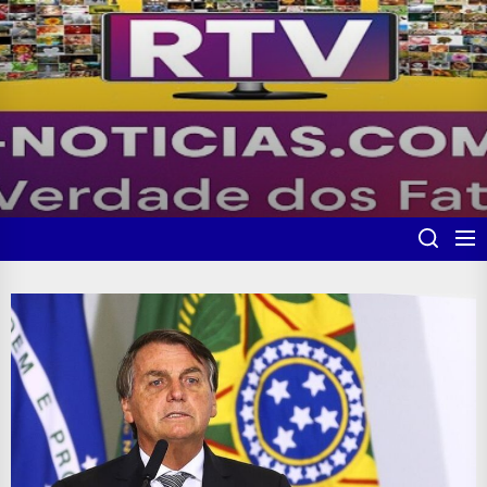
Skip
to
the
content