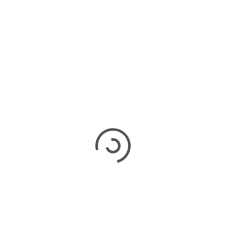
S
A
FIGUEIRÃO
PREFEITURA DE FIGUEIRÃO
ENTREGA UNIFORMES E
ão
EPIS PARA AGENTES DE
às
SAÚDE E REFORÇA
VALORIZAÇÃO DOS
PROFISSIONAIS