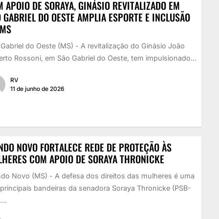
 APOIO DE SORAYA, GINÁSIO REVITALIZADO EM
 GABRIEL DO OESTE AMPLIA ESPORTE E INCLUSÃO
 MS
Gabriel do Oeste (MS) - A revitalização do Ginásio João
rto Rossoni, em São Gabriel do Oeste, tem impulsionado...
RV
11 de junho de 2026
DO NOVO FORTALECE REDE DE PROTEÇÃO ÀS
LHERES COM APOIO DE SORAYA THRONICKE
do Novo (MS) - A defesa dos direitos das mulheres é uma
principais bandeiras da senadora Soraya Thronicke (PSB-
...