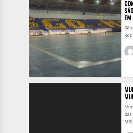
COM
SÃO
EM
São 
Robe
MUN
MU
Mun
das 
MS).