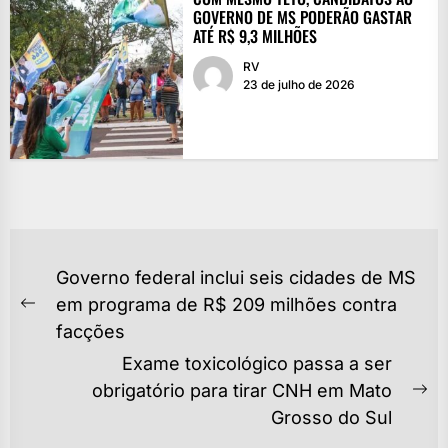
GOVERNO DE MS PODERÃO GASTAR
ATÉ R$ 9,3 MILHÕES
RV
23 de julho de 2026
NAVEGAÇÃO
Governo federal inclui seis cidades de MS
DE
em programa de R$ 209 milhões contra
Previous
POST
facções
post:
Exame toxicológico passa a ser
obrigatório para tirar CNH em Mato
Ne
Grosso do Sul
po