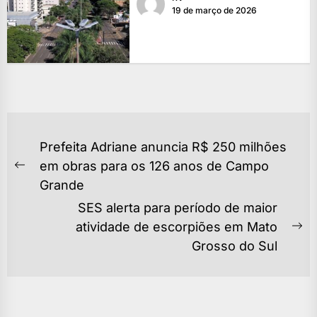
19 de março de 2026
NAVEGAÇÃO
Prefeita Adriane anuncia R$ 250 milhões
DE
em obras para os 126 anos de Campo
Previous
POST
Grande
post:
SES alerta para período de maior
atividade de escorpiões em Mato
Ne
Grosso do Sul
po