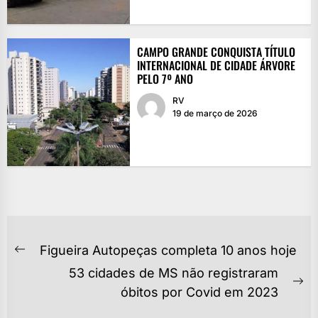
CAMPO GRANDE CONQUISTA TÍTULO
INTERNACIONAL DE CIDADE ÁRVORE
PELO 7º ANO
RV
19 de março de 2026
NAVEGAÇÃO
Figueira Autopeças completa 10 anos hoje
Previous
DE
53 cidades de MS não registraram
post:
POST
Ne
óbitos por Covid em 2023
po