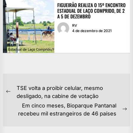
FIGUEIRÃO REALIZA O 15º ENCONTRO
ESTADUAL DE LAÇO COMPRIDO, DE 2
A 5 DE DEZEMBRO
RV
4 de dezembro de 2021
NAVEGAÇÃO
TSE volta a proibir celular, mesmo
DE
Previous
desligado, na cabine de votação
POST
post:
Em cinco meses, Bioparque Pantanal
Ne
recebeu mil estrangeiros de 46 países
po