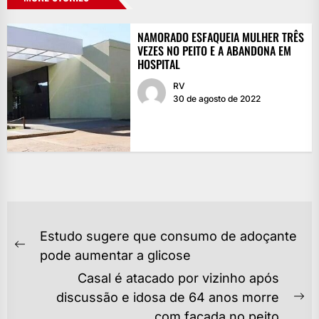
NAMORADO ESFAQUEIA MULHER TRÊS
VEZES NO PEITO E A ABANDONA EM
HOSPITAL
RV
30 de agosto de 2022
NAVEGAÇÃO
Estudo sugere que consumo de adoçante
DE
Previous
pode aumentar a glicose
POST
post:
Casal é atacado por vizinho após
discussão e idosa de 64 anos morre
Ne
com facada no peito