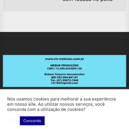
po
Nós usamos cookies para melhorar a sua experiência
em nosso site. Ao utilizar nossos serviços, você
concorda com a utilização de cookies?
Concordo
Copyright © 2026
RV Notícias.
All rights reserved.
Theme: ExtendedNews By
Themeinwp.
Powered by