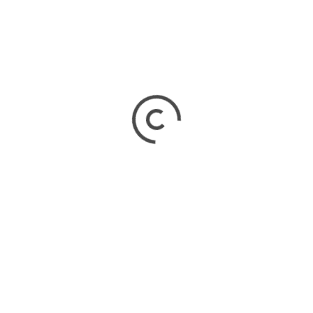
A idosa foi atingida no peito com a facada e
 encaminhado ao posto de saúde para
 Foto:
Idosa foi morta a facada – Foto:
obrigatórios são marcados com
*