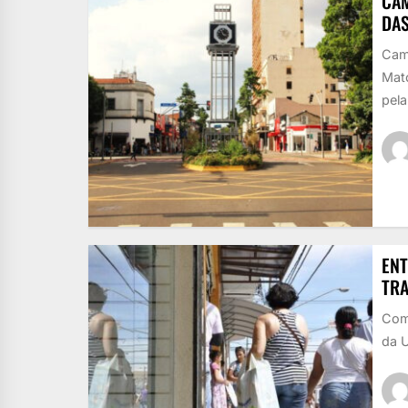
CAM
DAS
Cam
Mato
pela
ENT
TRA
Come
da U