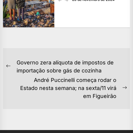
NAVEGAÇÃO
Governo zera alíquota de impostos de
DE
Previous
importação sobre gás de cozinha
POST
post:
André Puccinelli começa rodar o
Estado nesta semana; na sexta/11 virá
Ne
em Figueirão
po