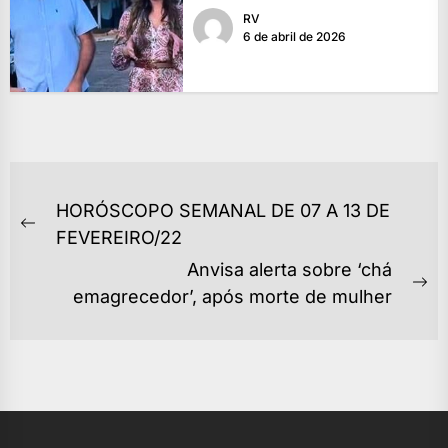
RV
6 de abril de 2026
NAVEGAÇÃO
HORÓSCOPO SEMANAL DE 07 A 13 DE
DE
Previous
FEVEREIRO/22
POST
post:
Anvisa alerta sobre ‘chá
Ne
emagrecedor’, após morte de mulher
po