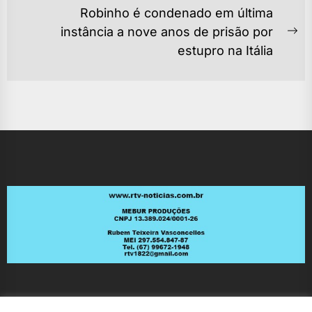
POST
post:
Robinho é condenado em última
instância a nove anos de prisão por
Ne
estupro na Itália
po