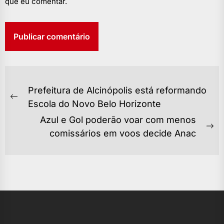
que eu comentar.
NAVEGAÇÃO
Prefeitura de Alcinópolis está reformando
DE
Previous
Escola do Novo Belo Horizonte
POST
post:
Azul e Gol poderão voar com menos
Ne
comissários em voos decide Anac
po