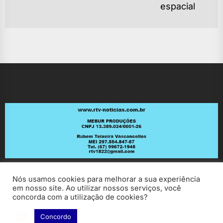
po
espacial
Nós usamos cookies para melhorar a sua experiência
em nosso site. Ao utilizar nossos serviços, você
concorda com a utilização de cookies?
Concordo
Copyright © 2026
RV Notícias.
All rights reserved.