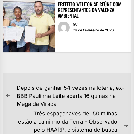
PREFEITO WELITON SE REÚNE COM
REPRESENTANTES DA VALENZA
AMBIENTAL
RV
26 de fevereiro de 2026
NAVEGAÇÃO
Depois de ganhar 54 vezes na loteria, ex-
DE
BBB Paulinha Leite acerta 16 quinas na
Previous
POST
Mega da Virada
post:
Três espaçonaves de 150 milhas
estão a caminho da Terra – Observado
Ne
pelo HAARP, o sistema de busca