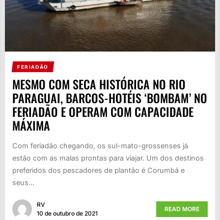
FERIADÃO
MESMO COM SECA HISTÓRICA NO RIO
PARAGUAI, BARCOS-HOTÉIS ‘BOMBAM’ NO
FERIADÃO E OPERAM COM CAPACIDADE
MÁXIMA
Com feriadão chegando, os sul-mato-grossenses já
estão com as malas prontas para viajar. Um dos destinos
preferidos dos pescadores de plantão é Corumbá e
seus...
RV
READ MORE
10 de outubro de 2021