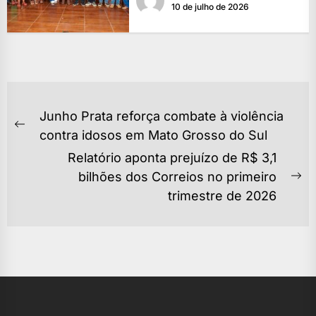
10 de julho de 2026
NAVEGAÇÃO
Junho Prata reforça combate à violência
DE
Previous
contra idosos em Mato Grosso do Sul
POST
post:
Relatório aponta prejuízo de R$ 3,1
bilhões dos Correios no primeiro
Ne
trimestre de 2026
po