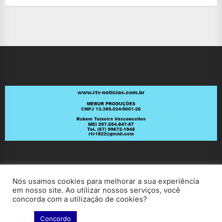
Nós usamos cookies para melhorar a sua experiência
em nosso site. Ao utilizar nossos serviços, você
concorda com a utilização de cookies?
Copyright © 2026
RV Notícias.
All rights reserved.
Theme: ExtendedNews By
Themeinwp.
Powered by
Concordo
WordPress.