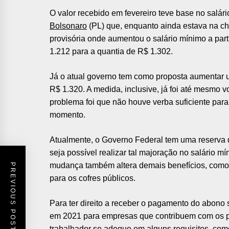
O valor recebido em fevereiro teve base no salár
Bolsonaro
(PL) que, enquanto ainda estava na ch
provisória onde aumentou o salário mínimo a part
1.212 para a quantia de R$ 1.302.
Já o atual governo tem como proposta aumentar u
R$ 1.320. A medida, inclusive, já foi até mesmo
problema foi que não houve verba suficiente para
momento.
Atualmente, o Governo Federal tem uma reserva
seja possível realizar tal majoração no salário mí
mudança também altera demais benefícios, como
PREVIOUS POST
para os cofres públicos.
Para ter direito a receber o pagamento do abono 
em 2021 para empresas que contribuem com os pr
trabalhador se adeque em alguns requisitos, co