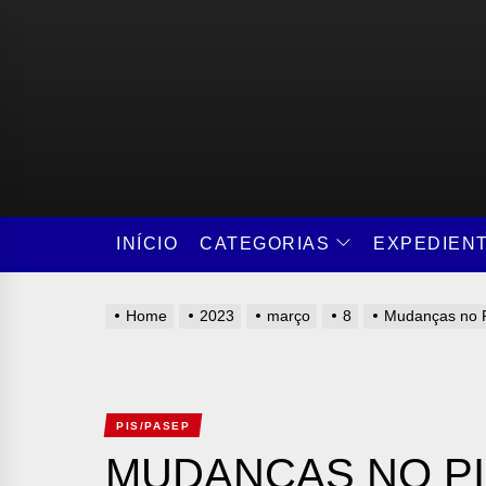
Skip
to
the
content
CATEGORIAS
INÍCIO
EXPEDIEN
Home
2023
março
8
Mudanças no P
PIS/PASEP
MUDANÇAS NO PI