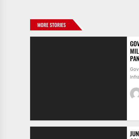
MORE STORIES
GOV
MIL
PA
Gove
Infr
JUN