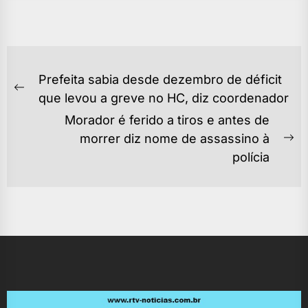
NAVEGAÇÃO
Prefeita sabia desde dezembro de déficit
DE
Previous
que levou a greve no HC, diz coordenador
POST
post:
Morador é ferido a tiros e antes de
morrer diz nome de assassino à
Ne
polícia
po