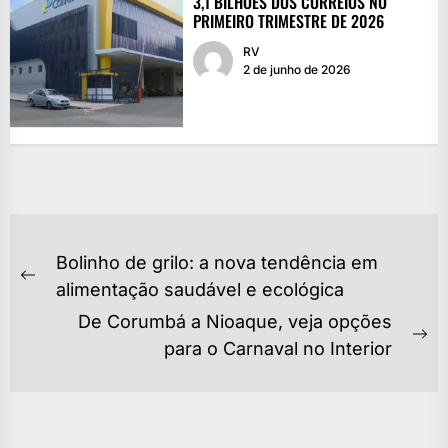
3,1 BILHÕES DOS CORREIOS NO
PRIMEIRO TRIMESTRE DE 2026
RV
2 de junho de 2026
NAVEGAÇÃO
Bolinho de grilo: a nova tendência em
DE
Previous
alimentação saudável e ecológica
POST
post:
De Corumbá a Nioaque, veja opções
Ne
para o Carnaval no Interior
po