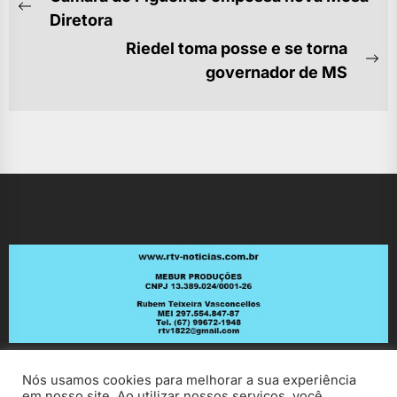
DE
Previous
Diretora
POST
post:
Riedel toma posse e se torna
Ne
governador de MS
po
Nós usamos cookies para melhorar a sua experiência
em nosso site. Ao utilizar nossos serviços, você