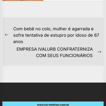
NAVEGAÇÃO
Com bebê no colo, mulher é agarrada e
DE
sofre tentativa de estupro por idoso de 67
Previous
POST
anos
post:
EMPRESA IVALURB CONFRATERNIZA
Ne
COM SEUS FUNCIONÁRIOS
po