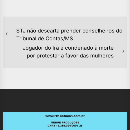
NAVEGAÇÃO
STJ não descarta prender conselheiros do
DE
Previous
Tribunal de Contas/MS
POST
post:
Jogador do Irã é condenado à morte
Ne
por protestar a favor das mulheres
po