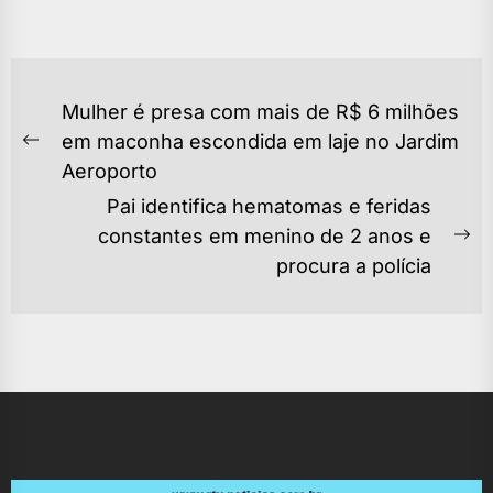
NAVEGAÇÃO
Mulher é presa com mais de R$ 6 milhões
DE
em maconha escondida em laje no Jardim
Previous
POST
Aeroporto
post:
Pai identifica hematomas e feridas
constantes em menino de 2 anos e
Ne
procura a polícia
po