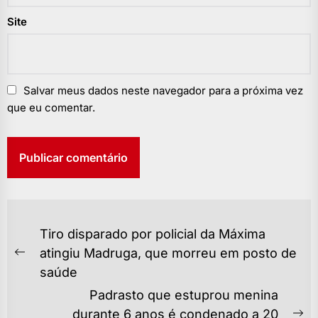
Site
Salvar meus dados neste navegador para a próxima vez
que eu comentar.
NAVEGAÇÃO
Tiro disparado por policial da Máxima
DE
atingiu Madruga, que morreu em posto de
Previous
POST
saúde
post:
Padrasto que estuprou menina
durante 6 anos é condenado a 20