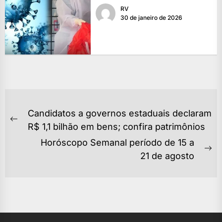
RV
30 de janeiro de 2026
NAVEGAÇÃO
Candidatos a governos estaduais declaram
DE
Previous
R$ 1,1 bilhão em bens; confira patrimônios
POST
post:
Horóscopo Semanal período de 15 a
Ne
21 de agosto
po