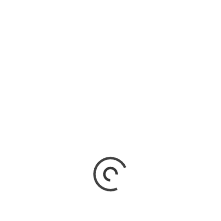
RIFA DOS EUA DEVE TER IMPACTO
MITADO SOBRE EXPORTAÇÕES DO AGRO
 MS
rifa adicional de 25% aplicada pelos Estados Unidos sobre
e dos produtos brasileiros deverá provocar impacto reduzido no
negócio de Mato Grosso do Sul....
RV
23 de julho de 2026