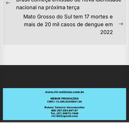
DE
Previous
nacional na próxima terça
POST
post:
Mato Grosso do Sul tem 17 mortes e
mais de 20 mil casos de dengue em
Ne
2022
po