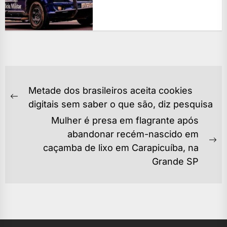
NAVEGAÇÃO
Metade dos brasileiros aceita cookies
DE
Previous
digitais sem saber o que são, diz pesquisa
POST
post:
Mulher é presa em flagrante após
abandonar recém-nascido em
Ne
caçamba de lixo em Carapicuíba, na
po
Grande SP