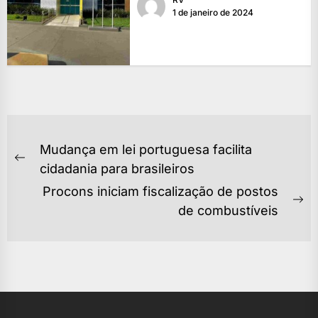
1 de janeiro de 2024
NAVEGAÇÃO
Mudança em lei portuguesa facilita
DE
Previous
cidadania para brasileiros
POST
post:
Procons iniciam fiscalização de postos
Ne
de combustíveis
po