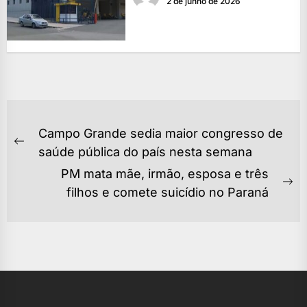
2 de junho de 2026
NAVEGAÇÃO
Campo Grande sedia maior congresso de
DE
Previous
saúde pública do país nesta semana
POST
post:
PM mata mãe, irmão, esposa e três
Ne
filhos e comete suicídio no Paraná
po