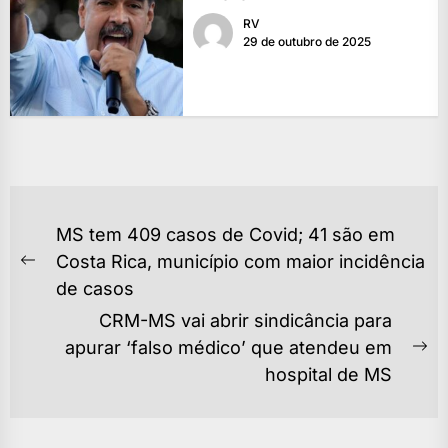
RV
29 de outubro de 2025
NAVEGAÇÃO
MS tem 409 casos de Covid; 41 são em
DE
Costa Rica, município com maior incidência
Previous
POST
de casos
post:
CRM-MS vai abrir sindicância para
apurar ‘falso médico’ que atendeu em
Ne
hospital de MS
po