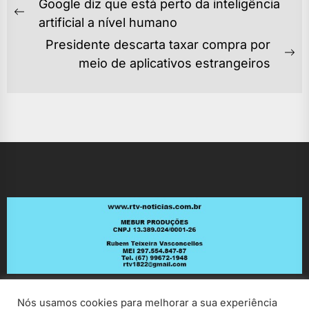
NAVEGAÇÃO
Google diz que está perto da inteligência
DE
Previous
artificial a nível humano
POST
post:
Presidente descarta taxar compra por
Ne
meio de aplicativos estrangeiros
po
Nós usamos cookies para melhorar a sua experiência