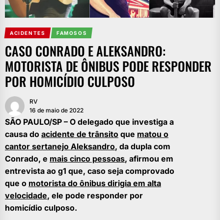
ACIDENTES
FAMOSOS
CASO CONRADO E ALEKSANDRO:
MOTORISTA DE ÔNIBUS PODE RESPONDER
POR HOMICÍDIO CULPOSO
RV
16 de maio de 2022
SÃO PAULO/SP – O delegado que investiga a
causa do
acidente de trânsito
que
matou o
cantor sertanejo Aleksandro
, da dupla com
Conrado, e
mais cinco pessoas
, afirmou em
entrevista ao
g1
que, caso seja comprovado
que o
motorista do ônibus dirigia em alta
velocidade
, ele pode responder por
homicídio culposo.