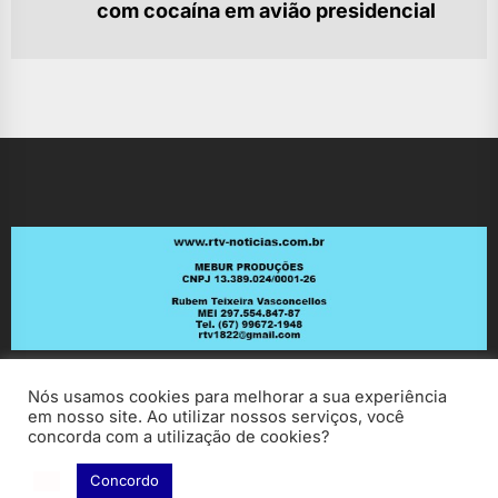
Ne
com cocaína em avião presidencial
po
Nós usamos cookies para melhorar a sua experiência
em nosso site. Ao utilizar nossos serviços, você
concorda com a utilização de cookies?
Concordo
Copyright © 2026
RV Notícias.
All rights reserved.