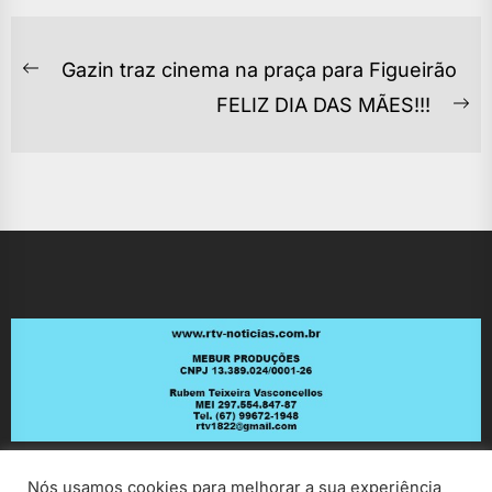
NAVEGAÇÃO
Gazin traz cinema na praça para Figueirão
Previous
DE
FELIZ DIA DAS MÃES!!!
post:
Ne
POST
po
Nós usamos cookies para melhorar a sua experiência