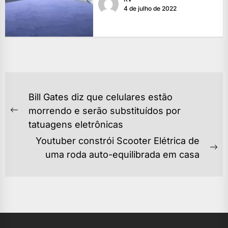
4 de julho de 2022
NAVEGAÇÃO
Bill Gates diz que celulares estão
DE
morrendo e serão substituídos por
Previous
POST
tatuagens eletrônicas
post:
Youtuber constrói Scooter Elétrica de
Ne
uma roda auto-equilibrada em casa
po