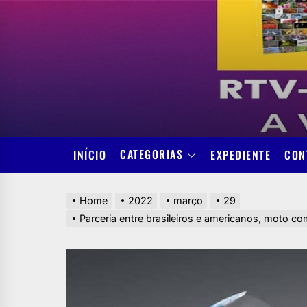
Skip
to
the
content
CATEGORIAS
INÍCIO
EXPEDIENTE
CON
Home
2022
março
29
Parceria entre brasileiros e americanos, moto c