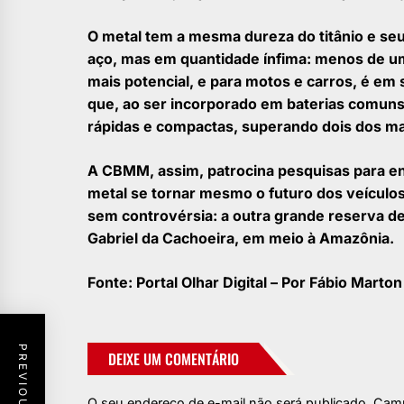
O metal tem a mesma dureza do titânio e seu
aço, mas em quantidade ínfima: menos de um
mais potencial, e para motos e carros, é e
que, ao ser incorporado em baterias comuns d
rápidas e compactas, superando dois dos mai
A CBMM, assim, patrocina pesquisas para en
metal se tornar mesmo o futuro dos veículos 
sem controvérsia: a outra grande reserva de
Gabriel da Cachoeira, em meio à Amazônia.
Fonte: Portal Olhar Digital – Por Fábio Marto
DEIXE UM COMENTÁRIO
O seu endereço de e-mail não será publicado.
Camp