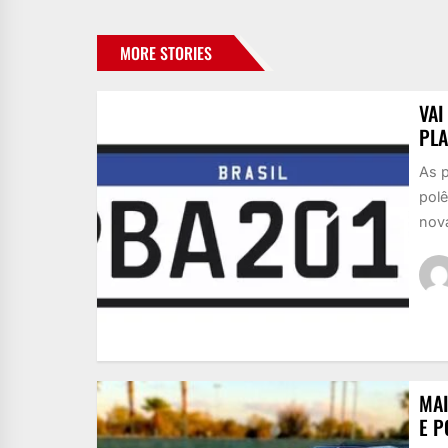
MORE STORIES
VAI
PL
As p
polê
nov
MAI
E P