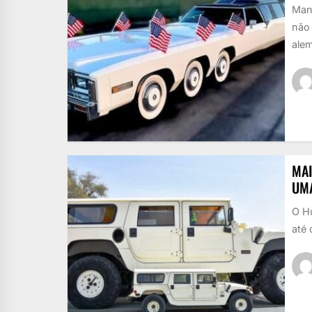
Man
não 
alem
MA
UM
O H
até