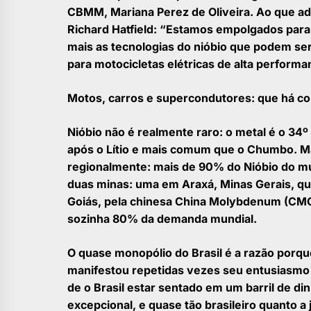
CBMM, Mariana Perez de Oliveira. Ao que ad
Richard Hatfield: “Estamos empolgados para
mais as tecnologias do nióbio que podem se
para motocicletas elétricas de alta performa
Motos, carros e supercondutores: que há co
Nióbio não é realmente raro: o metal é o 34
após o Lítio e mais comum que o Chumbo. M
regionalmente: mais de 90% do Nióbio do mu
duas minas: uma em Araxá, Minas Gerais, q
Goiás, pela chinesa China Molybdenum (CM
sozinha 80% da demanda mundial.
O quase monopólio do Brasil é a razão porque
manifestou repetidas vezes seu entusiasmo p
de o Brasil estar sentado em um barril de di
excepcional, e quase tão brasileiro quanto a