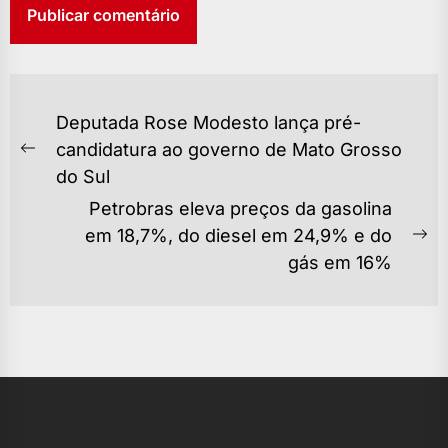
NAVEGAÇÃO
Deputada Rose Modesto lança pré-
DE
candidatura ao governo de Mato Grosso
Previous
POST
do Sul
post:
Petrobras eleva preços da gasolina
em 18,7%, do diesel em 24,9% e do
Ne
gás em 16%
po