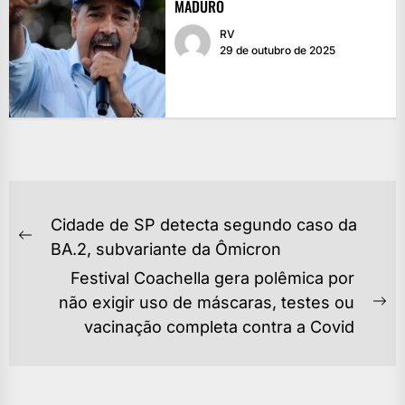
MADURO
RV
29 de outubro de 2025
NAVEGAÇÃO
Cidade de SP detecta segundo caso da
DE
Previous
BA.2, subvariante da Ômicron
POST
post:
Festival Coachella gera polêmica por
não exigir uso de máscaras, testes ou
Ne
vacinação completa contra a Covid
po