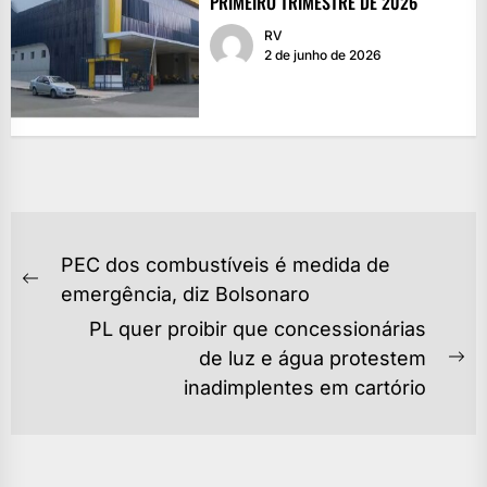
PRIMEIRO TRIMESTRE DE 2026
RV
2 de junho de 2026
NAVEGAÇÃO
PEC dos combustíveis é medida de
DE
Previous
emergência, diz Bolsonaro
POST
post:
PL quer proibir que concessionárias
de luz e água protestem
Ne
inadimplentes em cartório
po