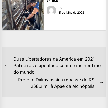
AFTOSA
RV
11 de julho de 2022
NAVEGAÇÃO
Duas Libertadores da América em 2021;
DE
Palmeiras é apontado como o melhor time
Previous
POST
do mundo
post:
Prefeito Dalmy assina repasse de R$
Ne
268,2 mil à Apae da Alcinópolis
po