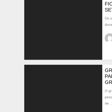
FI
SE
Os s
dura
GR
PA
GR
O gr
pesq
de...