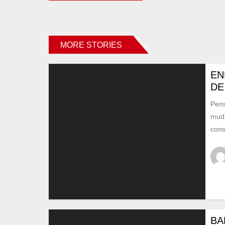
MORE STORIES
EN
DE
Pens
muda
cons
BA