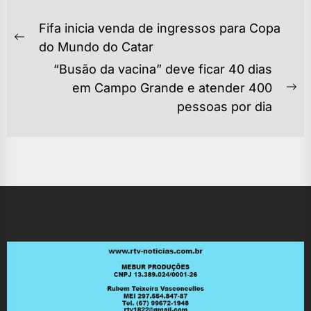
NAVEGAÇÃO
Fifa inicia venda de ingressos para Copa
DE
Previous
do Mundo do Catar
POST
post:
“Busão da vacina” deve ficar 40 dias
em Campo Grande e atender 400
Ne
pessoas por dia
po